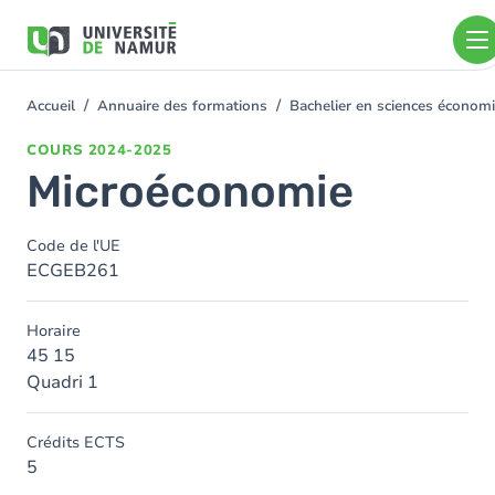
Aller au contenu principal
Aller
au
contenu
principal
Accueil
Annuaire des formations
Bachelier en sciences économ
You
are
COURS
2024-2025
here
Microéconomie
Code de l'UE
ECGEB261
Horaire
45 15
Quadri 1
Crédits ECTS
5