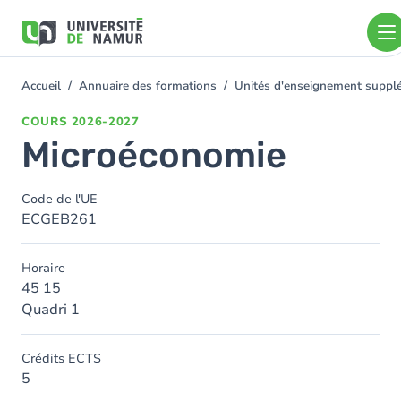
Aller au contenu principal
Aller
au
contenu
principal
Accueil
Annuaire des formations
Unités d'enseignement supplé
You
are
COURS
2026-2027
here
Microéconomie
Code de l'UE
ECGEB261
Horaire
45 15
Quadri 1
Crédits ECTS
5