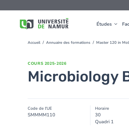
Aller au contenu principal
Aller
au
contenu
principal
Études
Fac
Accueil
Annuaire des formations
Master 120 in Mol
You
are
here
COURS
2025-2026
Microbiology 
Code de l'UE
Horaire
SMMMM110
30
Quadri 1