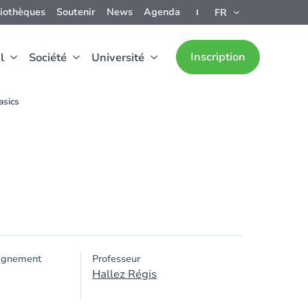
liothèques
Soutenir
News
Agenda
FR
Inscription
l
Société
Université
asics
ignement
Professeur
Hallez Régis