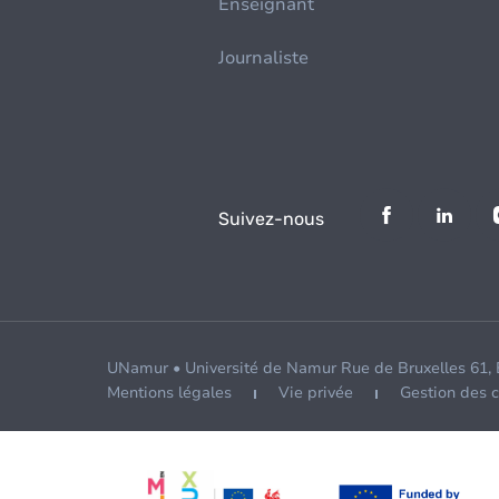
Enseignant
Journaliste
Suivez-nous
UNamur • Université de Namur Rue de Bruxelles 61,
Mentions légales
Vie privée
Gestion des 