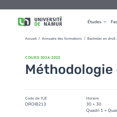
Aller au contenu principal
Aller
au
contenu
principal
Études
Fac
Accueil
Annuaire des formations
Bachelier en droi
You
are
here
COURS
2024-2025
Méthodologie e
Code de l'UE
Horaire
DROIB213
30 + 30
Quadri 1 + Quad