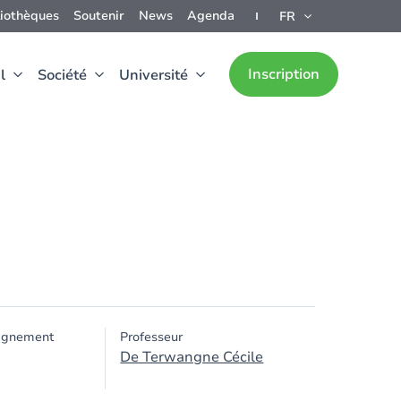
liothèques
Soutenir
News
Agenda
FR
Inscription
l
Société
Université
ignement
Professeur
De Terwangne Cécile