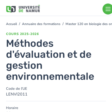
Aller au contenu principal
Aller
au
contenu
principal
Accueil
Annuaire des formations
Master 120 en biologie des or
You
are
COURS
2025-2026
here
Méthodes
d'évaluation et de
gestion
environnementale
Code de l'UE
LENVI2011
Horaire