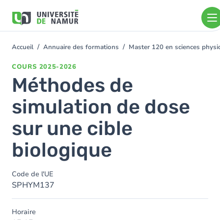
Aller au contenu principal
Aller
au
contenu
principal
Accueil
Annuaire des formations
Master 120 en sciences physiq
You
are
COURS
2025-2026
here
Méthodes de
simulation de dose
sur une cible
biologique
Code de l'UE
SPHYM137
Horaire