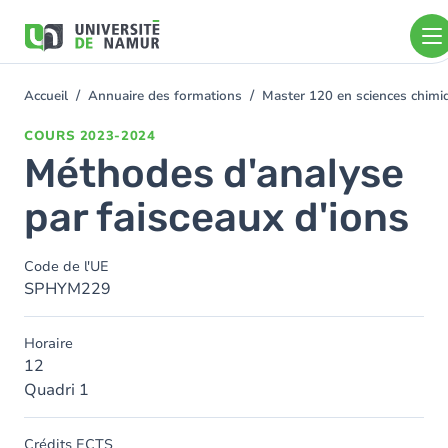
Aller au contenu principal
Aller
au
contenu
principal
Accueil
Annuaire des formations
Master 120 en sciences chimi
You
are
COURS
2023-2024
here
Méthodes d'analyse
par faisceaux d'ions
Code de l'UE
SPHYM229
Horaire
12
Quadri 1
Crédits ECTS