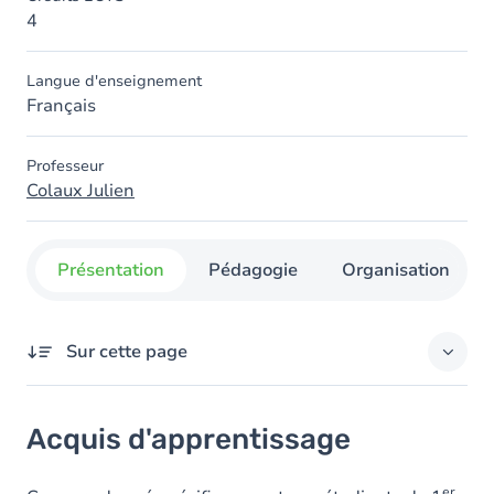
4
Langue d'enseignement
Français
Professeur
Colaux Julien
Présentation
Pédagogie
Organisation
Sur cette page
Acquis d'apprentissage
Acquis d'apprentissage
Table des matières
er