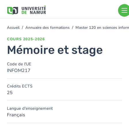
Aller au contenu principal
Aller
au
contenu
principal
Accueil
Annuaire des formations
Master 120 en sciences inform
You
are
COURS
2025-2026
here
Mémoire et stage
Code de l'UE
INFOM217
Crédits ECTS
25
Langue d'enseignement
Français