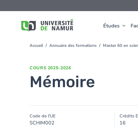
Aller au contenu principal
Aller
au
contenu
principal
Études
Fac
Accueil
Annuaire des formations
Master 60 en sci
You
are
here
COURS
2025-2026
Mémoire
Code de l'UE
Crédits 
SCHIM002
16