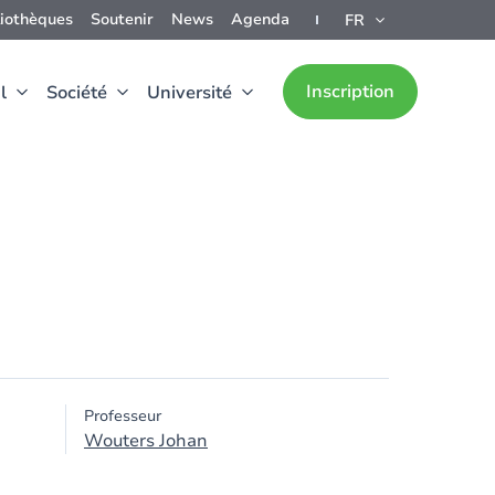
liothèques
Soutenir
News
Agenda
FR
Inscription
l
Société
Université
Professeur
Wouters Johan