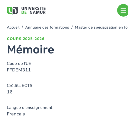
Aller au contenu principal
Aller
au
contenu
principal
Accueil
Annuaire des formations
Master de spécialisation en 
You
are
COURS
2025-2026
here
Mémoire
Code de l'UE
FFDEM311
Crédits ECTS
16
Langue d'enseignement
Français