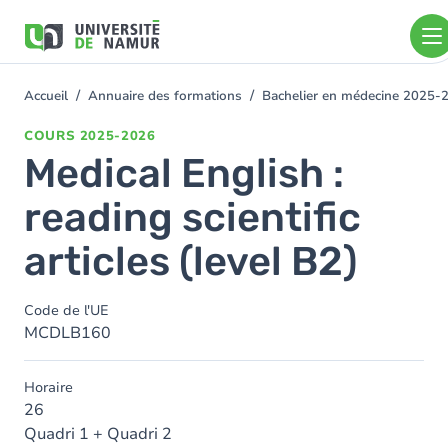
Aller au contenu principal
Aller
au
contenu
principal
Accueil
Annuaire des formations
Bachelier en médecine 2025-
You
are
COURS
2025-2026
here
Medical English :
reading scientific
articles (level B2)
Code de l'UE
MCDLB160
Horaire
26
Quadri 1 + Quadri 2