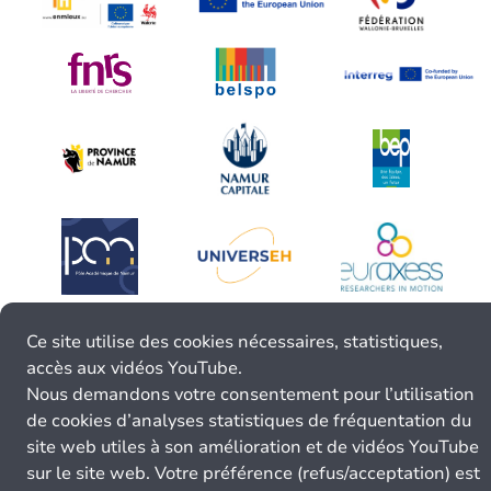
Ce site utilise des cookies nécessaires, statistiques,
accès aux vidéos YouTube.
Nous demandons votre consentement pour l’utilisation
de cookies d’analyses statistiques de fréquentation du
site web utiles à son amélioration et de vidéos YouTube
sur le site web. Votre préférence (refus/acceptation) est