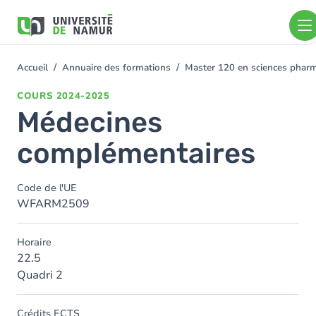
Aller au contenu principal
Aller
au
contenu
principal
Accueil
Annuaire des formations
Master 120 en sciences pharm
You
are
COURS
2024-2025
here
Médecines
complémentaires
Code de l'UE
WFARM2509
Horaire
22.5
Quadri 2
Crédits ECTS