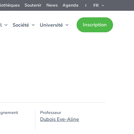
liothèques
Soutenir
News
Agenda
FR
Inscription
l
Société
Université
ignement
Professeur
Dubois Eve-Aline