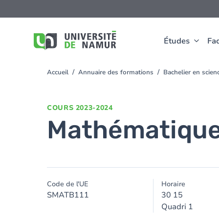
Aller au contenu principal
Aller
au
contenu
principal
Études
Fac
Accueil
Annuaire des formations
Bachelier en scie
You
are
here
COURS
2023-2024
Mathématiqu
Code de l'UE
Horaire
SMATB111
30 15
Quadri 1