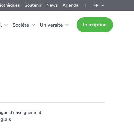
liothèques
Soutenir
News
Agenda
FR
Inscription
l
Société
Université
ngue d'enseignement
glais