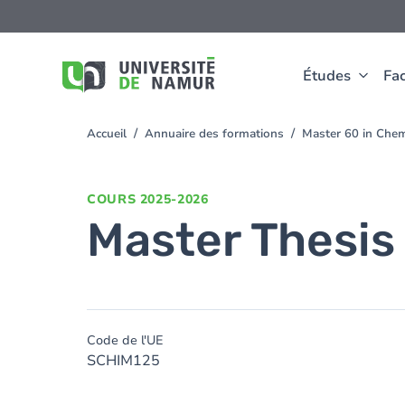
Aller au contenu principal
Aller
au
contenu
principal
Études
Fac
Accueil
Annuaire des formations
Master 60 in Che
You
are
here
COURS
2025-2026
Master Thesis
Code de l'UE
SCHIM125