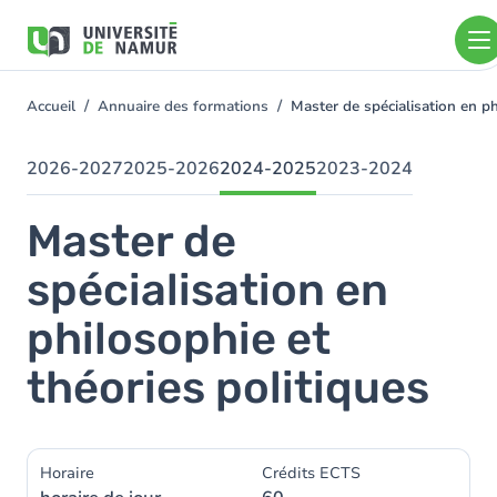
Aller au contenu principal
Aller
au
contenu
principal
Accueil
Annuaire des formations
Master de spécialisation en p
You
are
here
2026-2027
2025-2026
2024-2025
2023-2024
Master de
spécialisation en
philosophie et
théories politiques
Horaire
Crédits ECTS