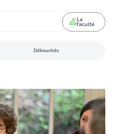
La
faculté
Débouchés