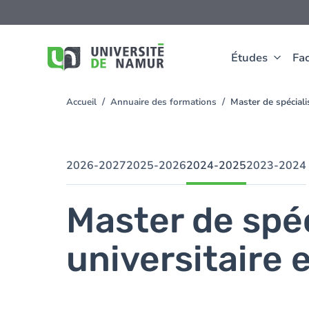
Aller au contenu principal
Aller
au
contenu
principal
Études
Fac
Accueil
Annuaire des formations
Master de spécial
You
are
here
2026-2027
2025-2026
2024-2025
2023-2024
Master de spé
universitaire 