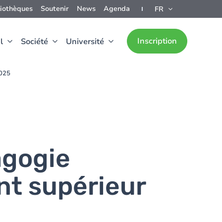
liothèques
Soutenir
News
Agenda
FR
Inscription
l
Société
Université
2025
agogie
nt supérieur