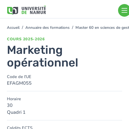
Aller au contenu principal
Aller
au
contenu
principal
Accueil
Annuaire des formations
Master 60 en sciences de gest
You
are
COURS
2025-2026
here
Marketing
opérationnel
Code de l'UE
EFAGM055
Horaire
30
Quadri 1
Crédits ECTS