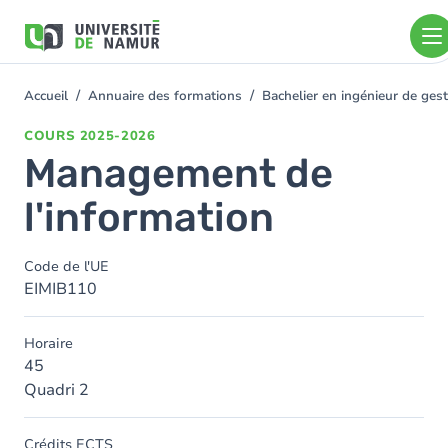
Aller au contenu principal
Aller
au
contenu
principal
Accueil
Annuaire des formations
Bachelier en ingénieur de ge
You
are
COURS
2025-2026
here
Management de
l'information
Code de l'UE
EIMIB110
Horaire
45
Quadri 2
Crédits ECTS