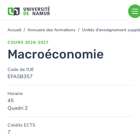
Aller au contenu principal
Aller
au
contenu
principal
Accueil
Annuaire des formations
Unités d'enseignement supplé
You
are
COURS
2026-2027
here
Macroéconomie
Code de l'UE
EFASB357
Horaire
45
Quadri 2
Crédits ECTS
7