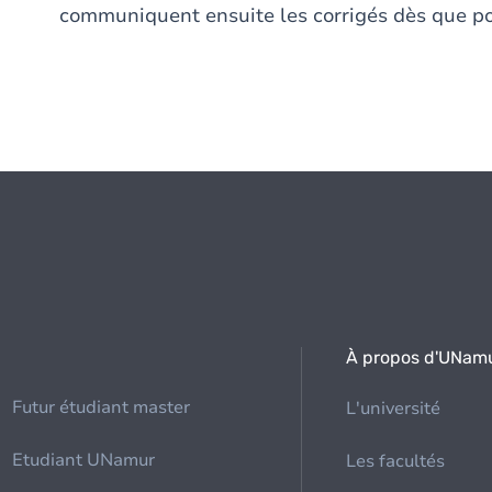
communiquent ensuite les corrigés dès que p
À propos d'UNam
Futur étudiant master
L'université
Etudiant UNamur
Les facultés