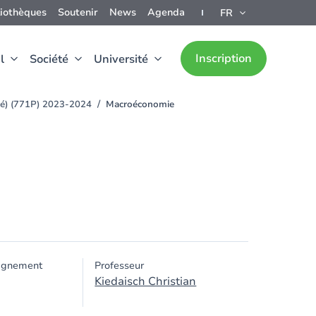
liothèques
Soutenir
News
Agenda
FR
Inscription
l
Société
Université
lé) (771P) 2023-2024
Macroéconomie
ignement
Professeur
Kiedaisch Christian