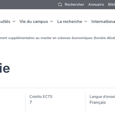
Rechercher
Annuaire
Bib
ultés
Vie du campus
La recherche
Internationa
ment supplémentaires au master en sciences économiques (horaire déca
ie
Crédits ECTS
Langue d'ense
7
Français