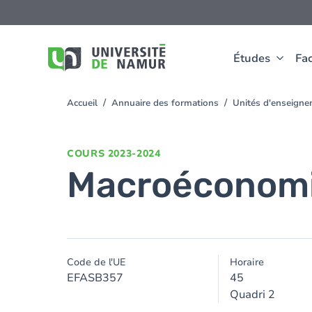
Aller au contenu principal
Aller
au
contenu
principal
Études
Fac
Accueil
Annuaire des formations
Unités d'enseigne
You
are
here
COURS
2023-2024
Macroéconom
Code de l'UE
Horaire
EFASB357
45
Quadri 2