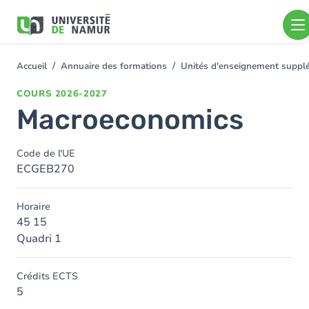
Aller au contenu principal
Aller
au
contenu
principal
Accueil
Annuaire des formations
Unités d'enseignement supplé
You
are
COURS
2026-2027
here
Macroeconomics
Code de l'UE
ECGEB270
Horaire
45 15
Quadri 1
Crédits ECTS
5