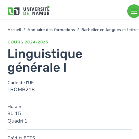
Aller au contenu principal
Aller
au
contenu
principal
Accueil
Annuaire des formations
Bachelier en langues et lettr
You
are
COURS
2024-2025
here
Linguistique
générale I
Code de l'UE
LROMB218
Horaire
30 15
Quadri 1
Crédits ECTS