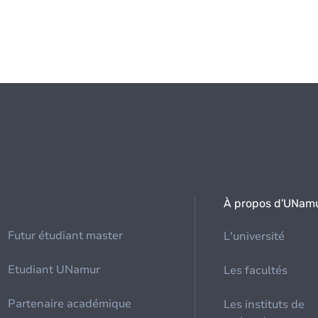
À propos d'UNam
Futur étudiant master
L'université
Etudiant UNamur
Les facultés
Partenaire académique
Les instituts de