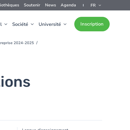
liothèques
Soutenir
News
Agenda
FR
Inscription
l
Société
Université
ntreprise 2024-2025
tions