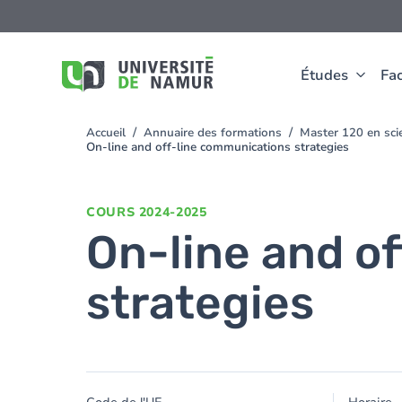
Aller au contenu principal
Aller
au
contenu
principal
Études
Fac
Accueil
Annuaire des formations
Master 120 en scie
You
On-line and off-line communications strategies
are
here
COURS
2024-2025
On-line and o
strategies