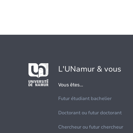
L'UNamur & vous
Vous êtes...
Futur étudiant bachelier
Doctorant ou futur doctorant
Chercheur ou futur chercheur