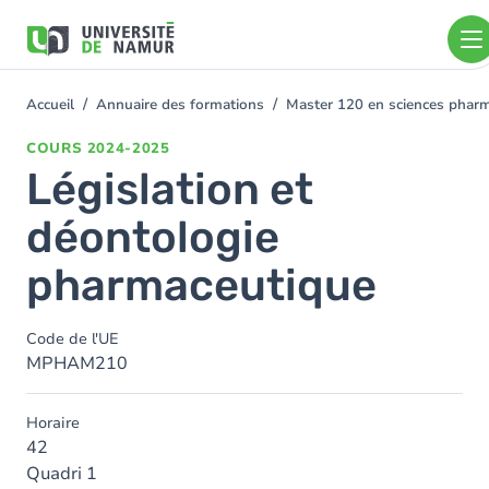
Aller au contenu principal
Aller
au
contenu
principal
Accueil
Annuaire des formations
Master 120 en sciences pharm
You
are
COURS
2024-2025
here
Législation et
déontologie
pharmaceutique
Code de l'UE
MPHAM210
Horaire
42
Quadri 1