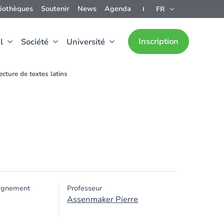
liothèques
Soutenir
News
Agenda
FR
Inscription
l
Société
Université
ecture de textes latins
ignement
Professeur
Assenmaker Pierre