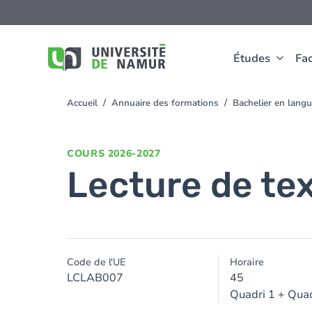
Aller au contenu principal
Aller
au
contenu
principal
Études
Fac
Accueil
Annuaire des formations
Bachelier en langu
You
are
here
COURS
2026-2027
Lecture de tex
Code de l'UE
Horaire
LCLAB007
45
Quadri 1 + Quad