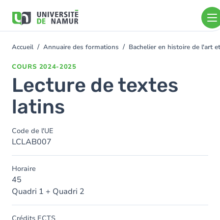
Aller au contenu principal
Aller
au
contenu
principal
Accueil
Annuaire des formations
Bachelier en histoire de l'art
You
are
COURS
2024-2025
here
Lecture de textes
latins
Code de l'UE
LCLAB007
Horaire
45
Quadri 1 + Quadri 2
Crédits ECTS