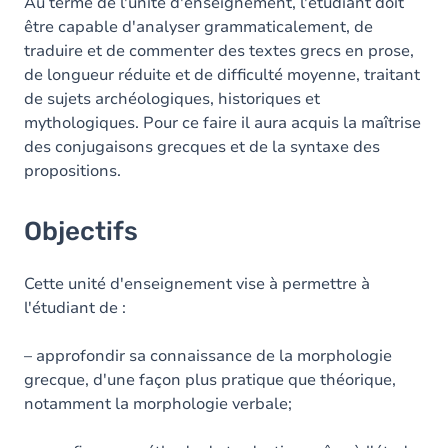
Contenu
Au terme de l'unité d'enseignement, l'étudiant doit
être capable d'analyser grammaticalement, de
Table des matières
traduire et de commenter des textes grecs en prose,
de longueur réduite et de difficulté moyenne, traitant
Exercices
de sujets archéologiques, historiques et
mythologiques. Pour ce faire il aura acquis la maîtrise
des conjugaisons grecques et de la syntaxe des
propositions.
Objectifs
Cette unité d'enseignement vise à permettre à
l'étudiant de :
– approfondir sa connaissance de la morphologie
grecque, d'une façon plus pratique que théorique,
notamment la morphologie verbale;