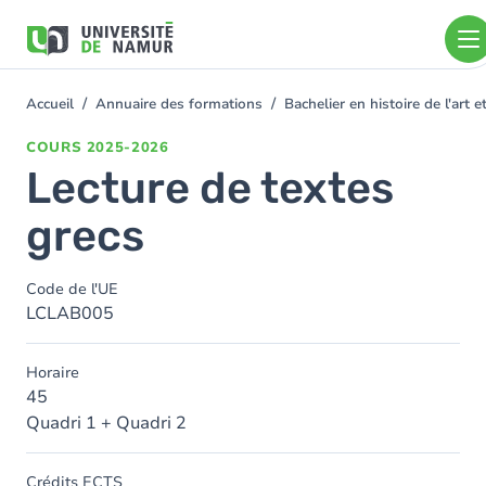
Aller au contenu principal
Aller
au
contenu
principal
Accueil
Annuaire des formations
Bachelier en histoire de l'art
You
are
COURS
2025-2026
here
Lecture de textes
grecs
Code de l'UE
LCLAB005
Horaire
45
Quadri 1 + Quadri 2
Crédits ECTS