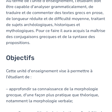
Contenu
Au terme de l'unité d'enseignement, l'étudiant doit
être capable d'analyser grammaticalement, de
Table des matières
traduire et de commenter des textes grecs en prose,
de longueur réduite et de difficulté moyenne, traitant
Exercices
de sujets archéologiques, historiques et
mythologiques. Pour ce faire il aura acquis la maîtrise
des conjugaisons grecques et de la syntaxe des
propositions.
Objectifs
Cette unité d'enseignement vise à permettre à
l'étudiant de :
– approfondir sa connaissance de la morphologie
grecque, d'une façon plus pratique que théorique,
notamment la morphologie verbale;