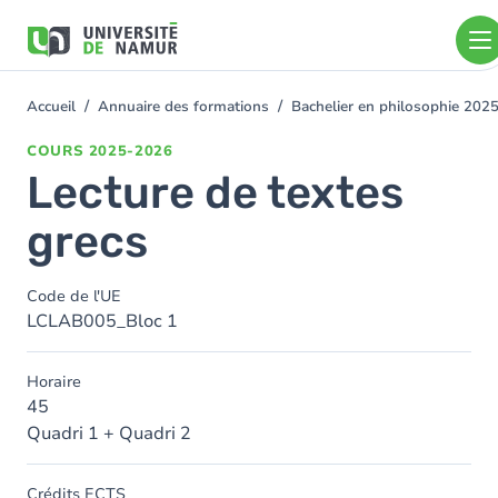
Aller au contenu principal
Aller
au
contenu
principal
Accueil
Annuaire des formations
Bachelier en philosophie 202
You
are
COURS
2025-2026
here
Lecture de textes
grecs
Code de l'UE
LCLAB005_Bloc 1
Horaire
45
Quadri 1 + Quadri 2
Crédits ECTS