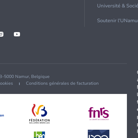
Université & Soci
Soutenir l'UNamu
 B-5000 Namur, Belgique
cookies
Conditions générales de facturation