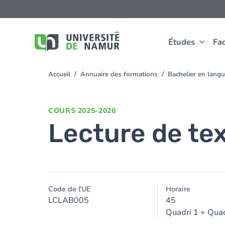
Aller au contenu principal
Aller
au
contenu
principal
Études
Fac
Accueil
Annuaire des formations
Bachelier en lang
You
are
here
COURS
2025-2026
Lecture de te
Code de l'UE
Horaire
LCLAB005
45
Quadri 1 + Quad