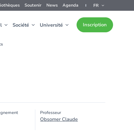
liothèques
Soutenir
News
Agenda
FR
Inscription
l
Société
Université
cs
ignement
Professeur
Obsomer Claude