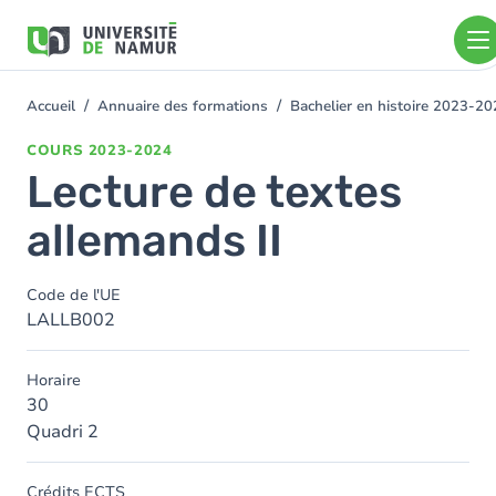
Aller au contenu principal
Aller
au
contenu
principal
Accueil
Annuaire des formations
Bachelier en histoire 2023-2
You
are
COURS
2023-2024
here
Lecture de textes
allemands II
Code de l'UE
LALLB002
Horaire
30
Quadri 2
Crédits ECTS