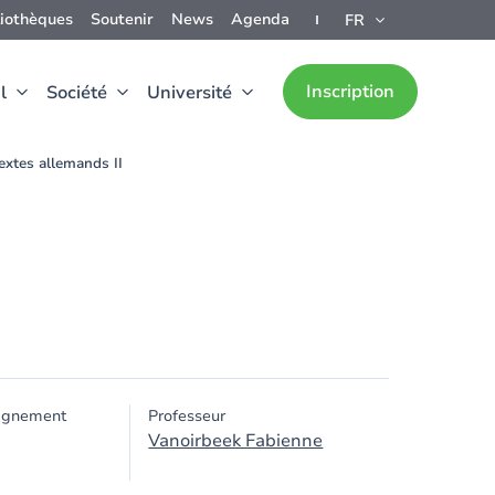
liothèques
Soutenir
News
Agenda
FR
Inscription
l
Société
Université
extes allemands II
ignement
Professeur
Vanoirbeek Fabienne