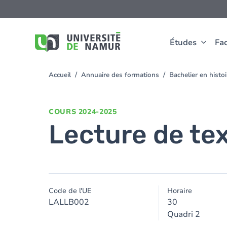
Aller au contenu principal
Aller
au
contenu
principal
Études
Fac
Accueil
Annuaire des formations
Bachelier en histo
You
are
here
COURS
2024-2025
Lecture de tex
Code de l'UE
Horaire
LALLB002
30
Quadri 2