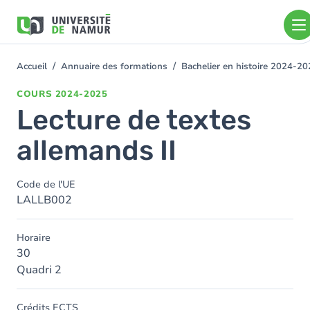
Aller au contenu principal
Aller
au
contenu
principal
Accueil
Annuaire des formations
Bachelier en histoire 2024-2
You
are
COURS
2024-2025
here
Lecture de textes
allemands II
Code de l'UE
LALLB002
Horaire
30
Quadri 2
Crédits ECTS