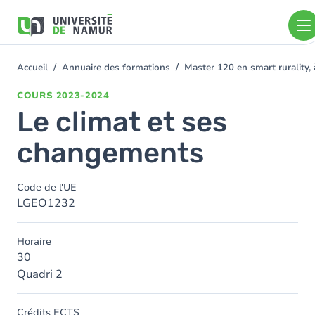
Aller au contenu principal
Aller
au
contenu
principal
Accueil
Annuaire des formations
Master 120 en smart rurality, 
You
are
COURS
2023-2024
here
Le climat et ses
changements
Code de l'UE
LGEO1232
Horaire
30
Quadri 2
Crédits ECTS