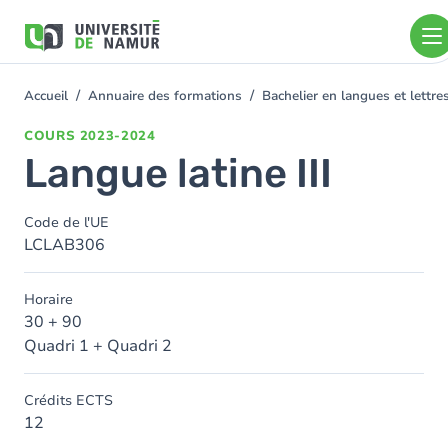
Aller au contenu principal
Aller
au
contenu
principal
Accueil
Annuaire des formations
Bachelier en langues et lett
You
are
COURS
2023-2024
here
Langue latine III
Code de l'UE
LCLAB306
Horaire
30 + 90
Quadri 1 + Quadri 2
Crédits ECTS
12