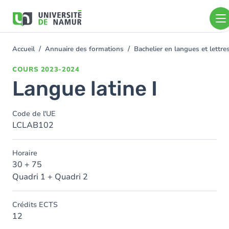
Aller au contenu principal
Aller
au
contenu
principal
Accueil
Annuaire des formations
Bachelier en langues et lett
You
are
COURS
2023-2024
here
Langue latine I
Code de l'UE
LCLAB102
Horaire
30 + 75
Quadri 1 + Quadri 2
Crédits ECTS
12