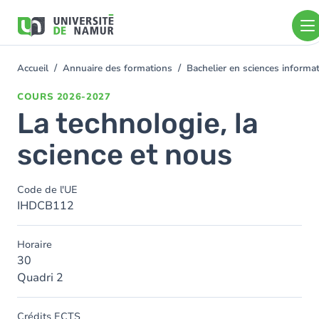
Aller au contenu principal
Aller
au
contenu
principal
Accueil
Annuaire des formations
Bachelier en sciences informa
You
are
COURS
2026-2027
here
La technologie, la
science et nous
Code de l'UE
IHDCB112
Horaire
30
Quadri 2
Crédits ECTS