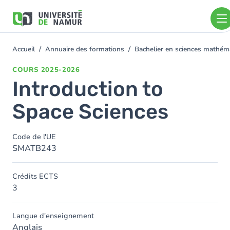
Aller au contenu principal
Aller
au
contenu
principal
Accueil
Annuaire des formations
Bachelier en sciences mathé
You
are
COURS
2025-2026
here
Introduction to
Space Sciences
Code de l'UE
SMATB243
Crédits ECTS
3
Langue d'enseignement
Anglais