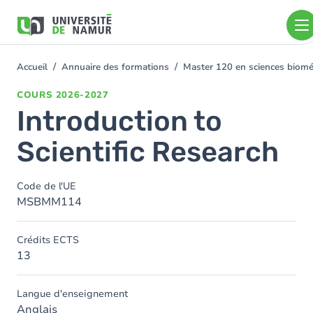
Aller au contenu principal
Aller
au
contenu
principal
Accueil
Annuaire des formations
Master 120 en sciences biom
You
are
COURS
2026-2027
here
Introduction to
Scientific Research
Code de l'UE
MSBMM114
Crédits ECTS
13
Langue d'enseignement
Anglais