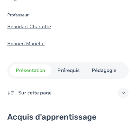
Professeur
Beaudart Charlotte
Boonen Marielle
Présentation
Prérequis
Pédagogie
Org
Sur cette page
Acquis d'apprentissage
Acquis d'apprentissage
Objectifs