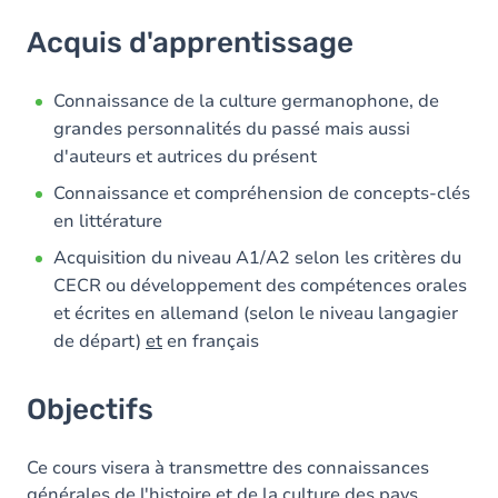
Acquis d'apprentissage
Acquis d'apprentissage
Objectifs
Contenu
Connaissance de la culture germanophone, de
grandes personnalités du passé mais aussi
Table des matières
d'auteurs et autrices du présent
Exercices
Connaissance et compréhension de concepts-clés
en littérature
Acquisition du niveau A1/A2 selon les critères du
CECR ou développement des compétences orales
et écrites en allemand (selon le niveau langagier
de départ)
et
en français
Objectifs
Ce cours visera à transmettre des connaissances
générales de l'histoire et de la culture des pays