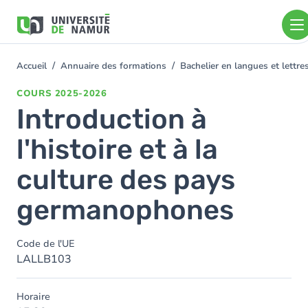
Aller au contenu principal
Aller
au
contenu
principal
Accueil
Annuaire des formations
Bachelier en langues et lett
You
are
COURS
2025-2026
here
Introduction à
l'histoire et à la
culture des pays
germanophones
Code de l'UE
LALLB103
Horaire