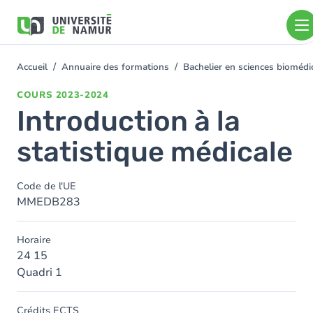
Aller au contenu principal
Aller
au
contenu
principal
Accueil
Annuaire des formations
Bachelier en sciences bioméd
You
are
COURS
2023-2024
here
Introduction à la
statistique médicale
Code de l'UE
MMEDB283
Horaire
24 15
Quadri 1
Crédits ECTS