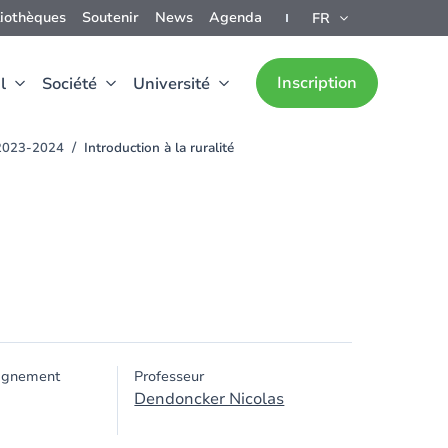
liothèques
Soutenir
News
Agenda
FR
Inscription
l
Société
Université
e 2023-2024
Introduction à la ruralité
ignement
Professeur
Dendoncker Nicolas