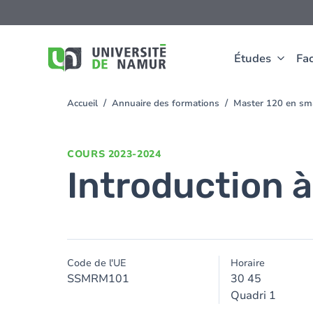
Aller au contenu principal
Aller
au
contenu
principal
Études
Fac
Accueil
Annuaire des formations
Master 120 en smar
You
are
here
COURS
2023-2024
Introduction à 
Code de l'UE
Horaire
SSMRM101
30 45
Quadri 1