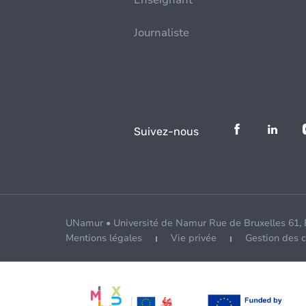
Enseignant
Journaliste
Suivez-nous
UNamur • Université de Namur Rue de Bruxelles 61,
Mentions légales
Vie privée
Gestion des 