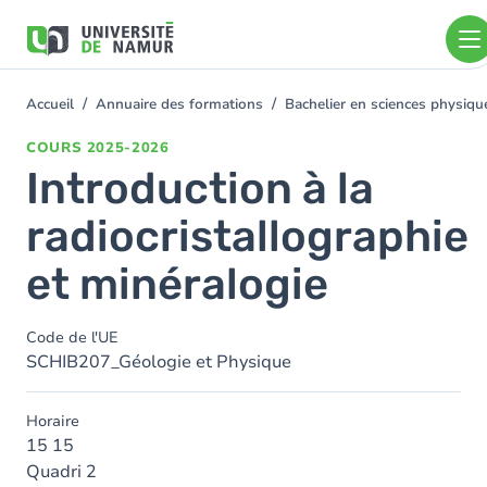
Aller au contenu principal
Aller
au
contenu
principal
Accueil
Annuaire des formations
Bachelier en sciences physiq
You
are
COURS
2025-2026
here
Introduction à la
radiocristallographie
et minéralogie
Code de l'UE
SCHIB207_Géologie et Physique
Horaire
15 15
Quadri 2