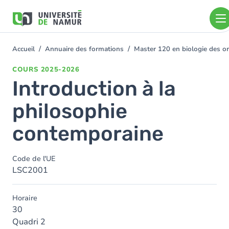
Aller au contenu principal
Aller
au
contenu
principal
Accueil
Annuaire des formations
Master 120 en biologie des or
You
are
COURS
2025-2026
here
Introduction à la
philosophie
contemporaine
Code de l'UE
LSC2001
Horaire
30
Quadri 2