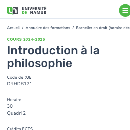
Aller au contenu principal
Aller
au
contenu
principal
Accueil
Annuaire des formations
Bachelier en droit (horaire d
You
are
COURS
2024-2025
here
Introduction à la
philosophie
Code de l'UE
DRHDB121
Horaire
30
Quadri 2
Crédits ECTS