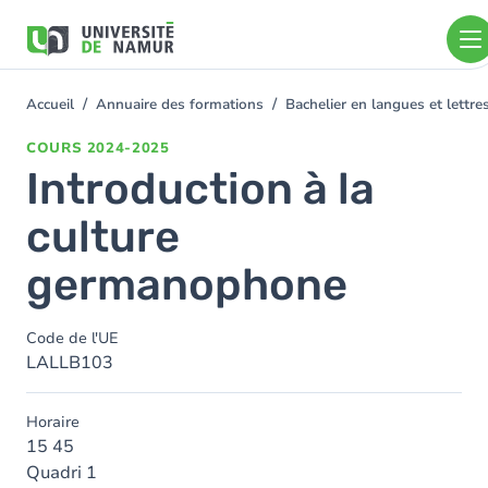
Aller au contenu principal
Aller
au
contenu
principal
Accueil
Annuaire des formations
Bachelier en langues et lett
You
are
COURS
2024-2025
here
Introduction à la
culture
germanophone
Code de l'UE
LALLB103
Horaire
15 45
Quadri 1