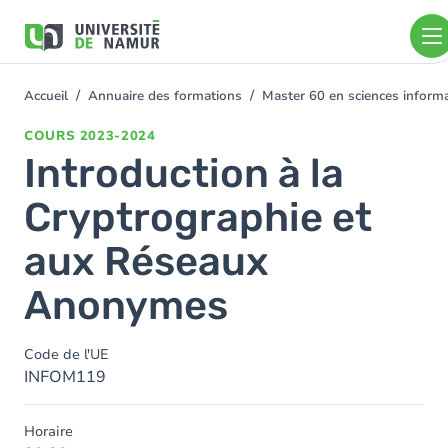
Aller au contenu principal
Aller
au
contenu
principal
Accueil
Annuaire des formations
Master 60 en sciences infor
You
are
COURS
2023-2024
here
Introduction à la
Cryptrographie et
aux Réseaux
Anonymes
Code de l'UE
INFOM119
Horaire