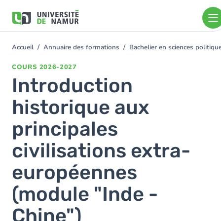
Aller au contenu principal
Aller
au
contenu
principal
Accueil
Annuaire des formations
Bachelier en sciences politiq
You
are
COURS
2026-2027
here
Introduction
historique aux
principales
civilisations extra-
européennes
(module "Inde -
Chine")