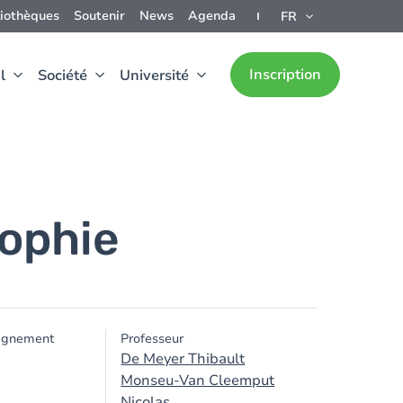
liothèques
Soutenir
News
Agenda
FR
Inscription
l
Société
Université
sophie
ignement
Professeur
De Meyer Thibault
Monseu-Van Cleemput
Nicolas