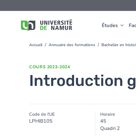
Aller au contenu principal
Aller
au
contenu
principal
Études
Fac
Accueil
Annuaire des formations
Bachelier en hist
You
are
here
COURS
2023-2024
Introduction g
Code de l'UE
Horaire
LPHIB105
45
Quadri 2