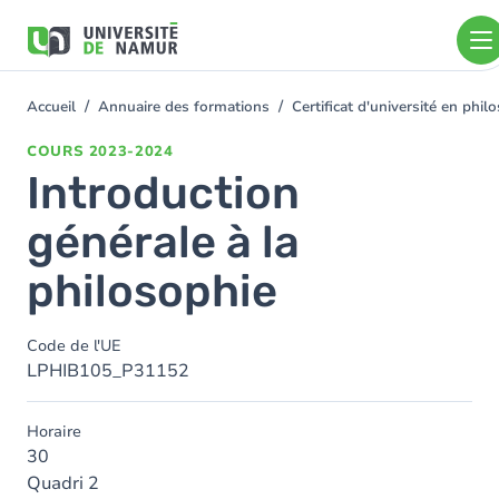
Aller au contenu principal
Aller
au
contenu
principal
Accueil
Annuaire des formations
Certificat d'université en ph
You
are
COURS
2023-2024
here
Introduction
générale à la
philosophie
Code de l'UE
LPHIB105_P31152
Horaire
30
Quadri 2