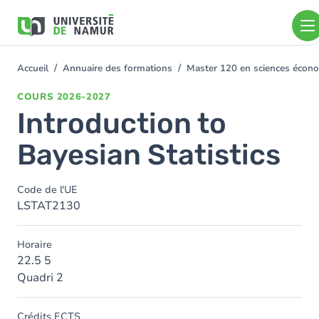
Aller au contenu principal
Aller
au
contenu
principal
Accueil
Annuaire des formations
Master 120 en sciences écono
You
are
COURS
2026-2027
here
Introduction to
Bayesian Statistics
Code de l'UE
LSTAT2130
Horaire
22.5 5
Quadri 2
Crédits ECTS